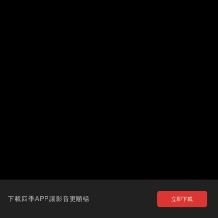
下載四季APP讓影音更順暢
立即下載