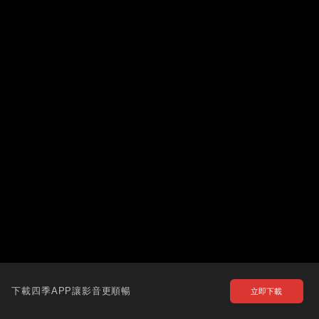
下載四季APP讓影音更順暢
立即下載