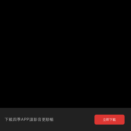
下載四季APP讓影音更順暢
立即下載