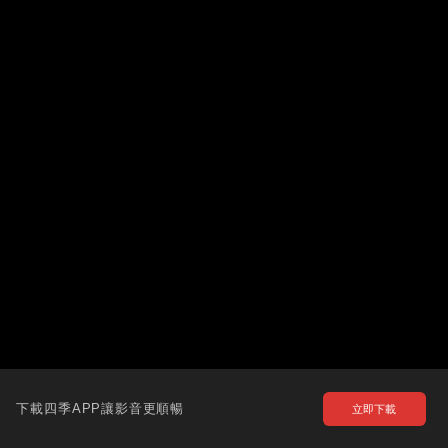
下載四季APP讓影音更順暢
立即下載