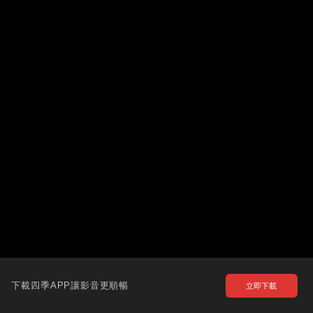
下載四季APP讓影音更順暢
立即下載