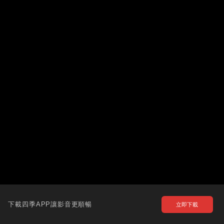
下載四季APP讓影音更順暢
立即下載