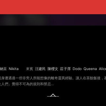
納豆
Nikita
來賓
汪建民
陳櫻文
莊子霈
Dodo
Queena
Alic
親身遭遇過一些非旁人所能想像的離奇靈異經驗。讓人在茶餘飯後，甚
大人們」覺得不可為的規則和禁忌…