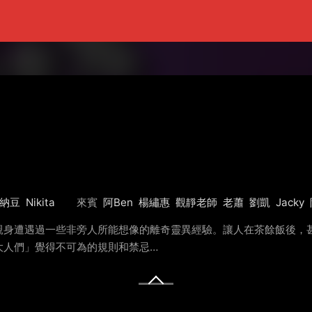
納豆
Nikita
來賓
阿Ben
楊繡惠
觀靜老師
老蕭
劉凱
Jacky
親身遭遇過一些非旁人所能想像的離奇靈異經驗。讓人在茶餘飯後，甚
大人們」覺得不可為的規則和禁忌…