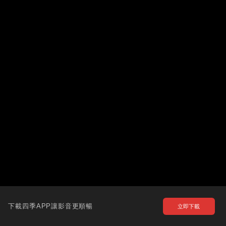
下載四季APP讓影音更順暢
立即下載