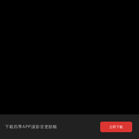
下載四季APP讓影音更順暢
立即下載