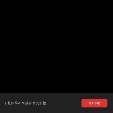
下載四季APP讓影音更順暢
立即下載