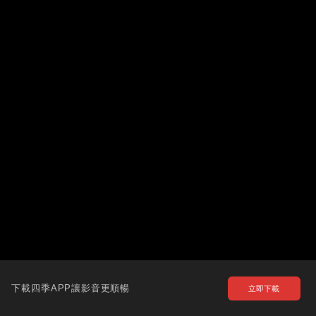
下載四季APP讓影音更順暢
立即下載