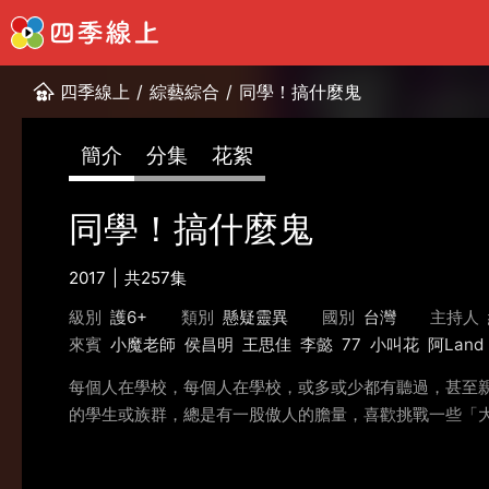
四季線上
/
綜藝綜合
/
同學！搞什麼鬼
簡介
分集
花絮
同學！搞什麼鬼
2017
共257集
級別
護6+
類別
懸疑靈異
國別
台灣
主持人
來賓
小魔老師
侯昌明
王思佳
李懿
77
小叫花
阿Land
每個人在學校，每個人在學校，或多或少都有聽過，甚至
的學生或族群，總是有一股傲人的膽量，喜歡挑戰一些「