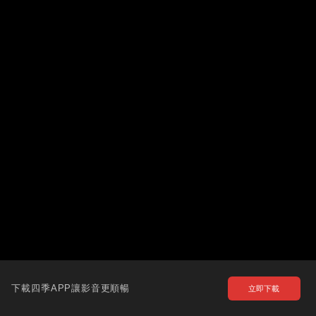
下載四季APP讓影音更順暢
立即下載