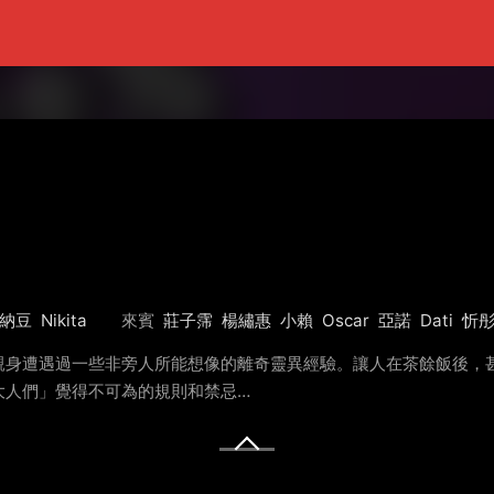
納豆
Nikita
來賓
莊子霈
楊繡惠
小賴
Oscar
亞諾
Dati
忻
親身遭遇過一些非旁人所能想像的離奇靈異經驗。讓人在茶餘飯後，甚
大人們」覺得不可為的規則和禁忌…