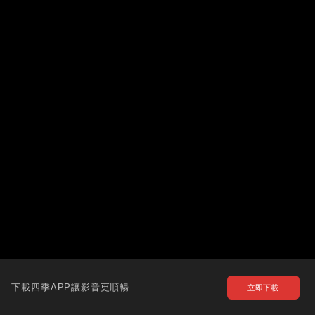
下載四季APP讓影音更順暢
立即下載