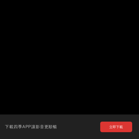
下載四季APP讓影音更順暢
立即下載