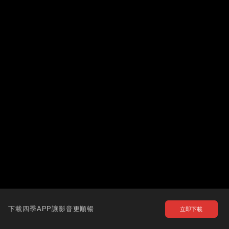
下載四季APP讓影音更順暢
立即下載