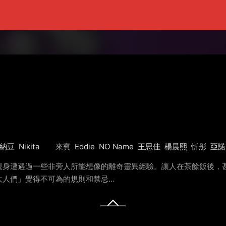
納豆
Nikita
來賓
Eddie
NO Name
王思佳
楊晨熙
忻彤
亞諾
親身遭遇過一些非旁人所能想像的離奇靈異經驗。讓人在茶餘飯後，甚
大人們」覺得不可為的規則和禁忌…