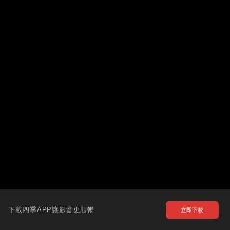
下載四季APP讓影音更順暢
立即下載