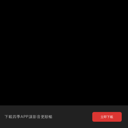
下載四季APP讓影音更順暢
立即下載