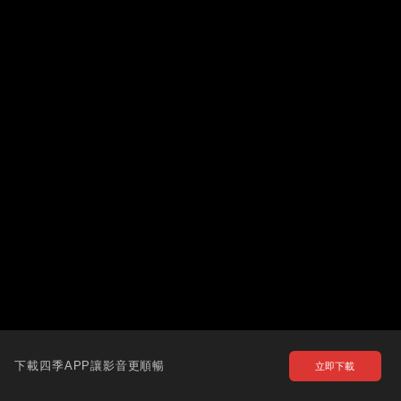
下載四季APP讓影音更順暢
立即下載