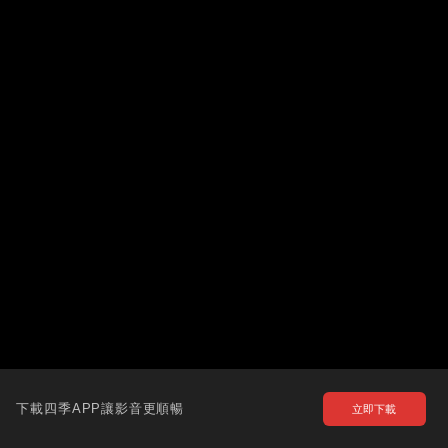
下載四季APP讓影音更順暢
立即下載