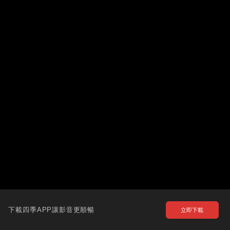
下載四季APP讓影音更順暢
立即下載