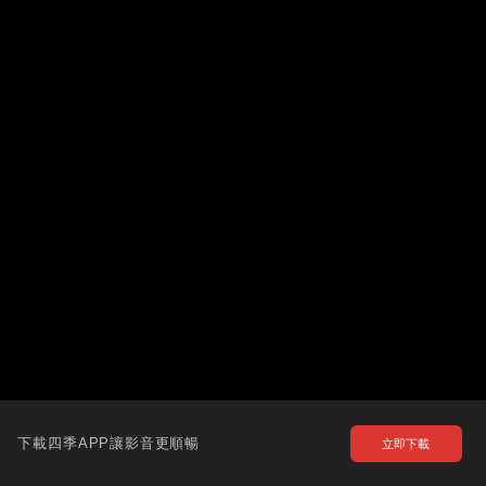
下載四季APP讓影音更順暢
立即下載