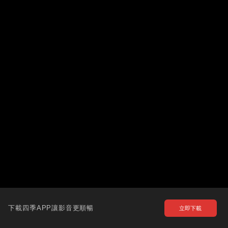
下載四季APP讓影音更順暢
立即下載