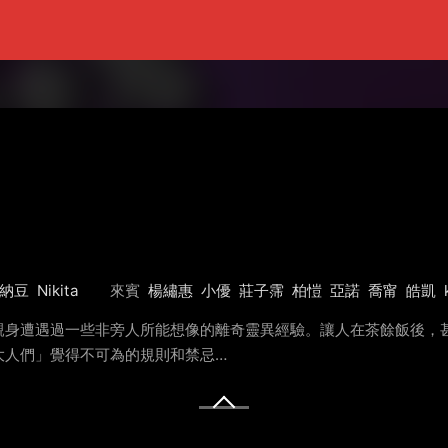
納豆
Nikita
來賓
楊繡惠
小優
莊子霈
柏愷
亞諾
喬甯
皓凱
親身遭遇過一些非旁人所能想像的離奇靈異經驗。讓人在茶餘飯後，甚
大人們」覺得不可為的規則和禁忌…