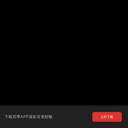
下載四季APP讓影音更順暢
立即下載