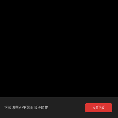
下載四季APP讓影音更順暢
立即下載