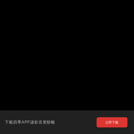
下載四季APP讓影音更順暢
立即下載