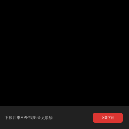
下載四季APP讓影音更順暢
立即下載