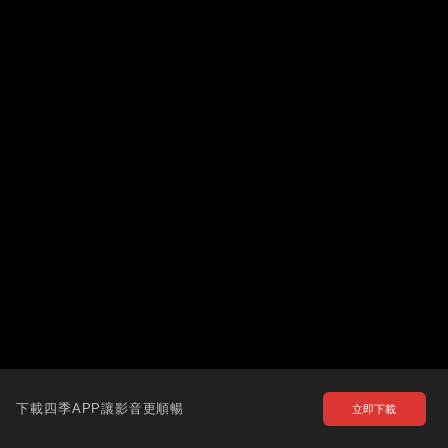
下載四季APP讓影音更順暢
立即下載