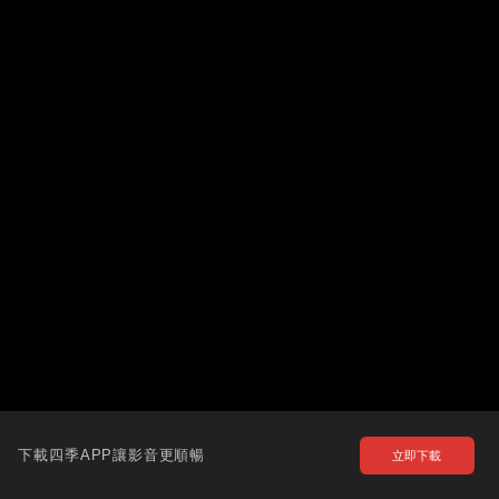
下載四季APP讓影音更順暢
立即下載