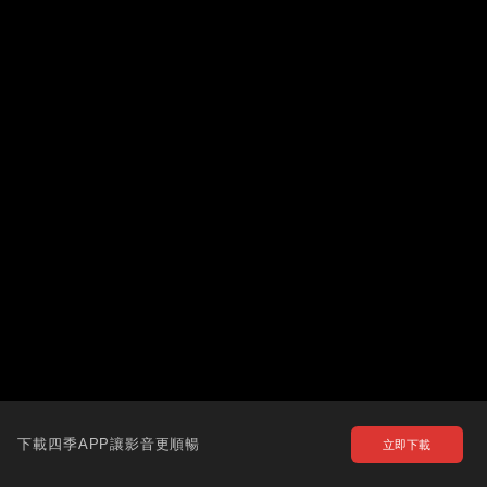
下載四季APP讓影音更順暢
立即下載