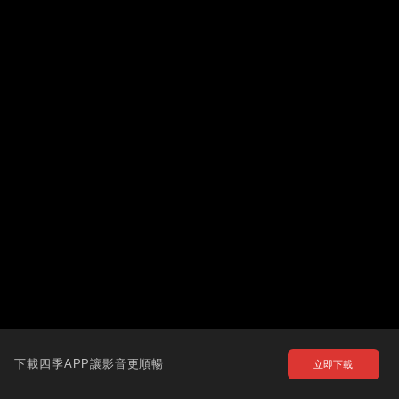
下載四季APP讓影音更順暢
立即下載