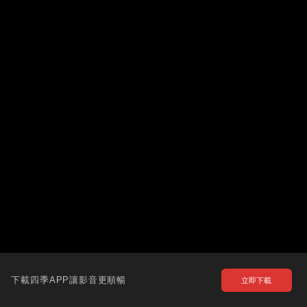
下載四季APP讓影音更順暢
立即下載