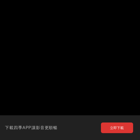
下載四季APP讓影音更順暢
立即下載