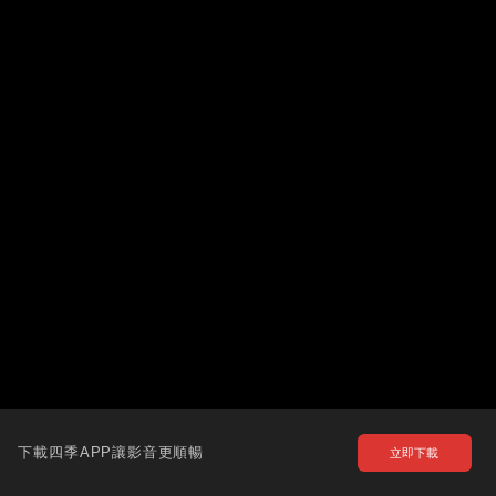
下載四季APP讓影音更順暢
立即下載