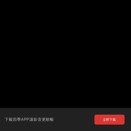
下載四季APP讓影音更順暢
立即下載