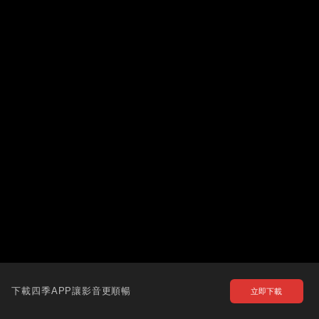
下載四季APP讓影音更順暢
立即下載