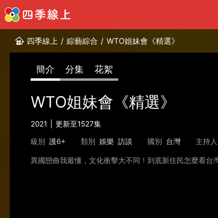
四季線上
/
綜藝綜合
/
WTO姐妹會《精選》
簡介
分集
花絮
WTO姐妹會《精選》
2021
更新至1527集
級別
護6+
類別
娛樂
訪談
國別
台灣
主持人
異國戀曲我最懂，文化衝擊大不同！到底新住民怎麼看台