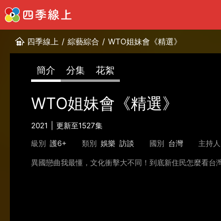
四季線上
/
綜藝綜合
/
WTO姐妹會《精選》
簡介
分集
花絮
WTO姐妹會《精選》
2021
更新至1527集
級別
護6+
類別
娛樂
訪談
國別
台灣
主持人
異國戀曲我最懂，文化衝擊大不同！到底新住民怎麼看台