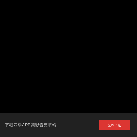
下載四季APP讓影音更順暢
立即下載