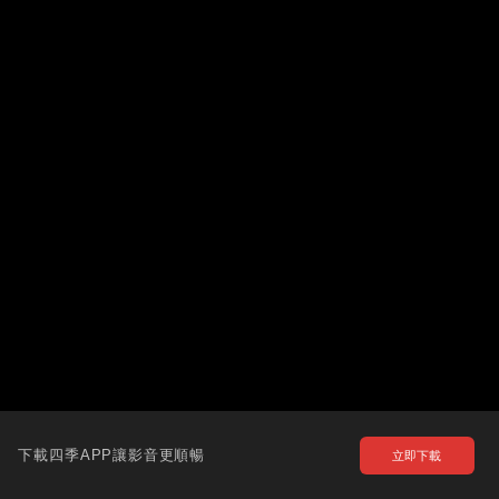
下載四季APP讓影音更順暢
立即下載