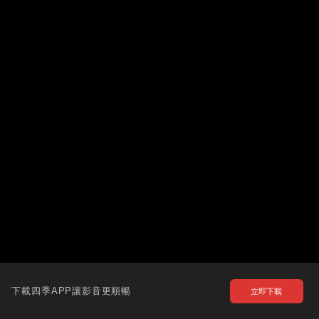
下載四季APP讓影音更順暢
立即下載