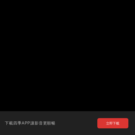
下載四季APP讓影音更順暢
立即下載