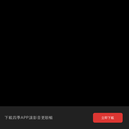
下載四季APP讓影音更順暢
立即下載