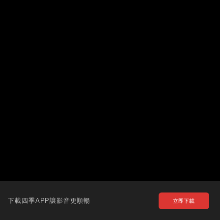
下載四季APP讓影音更順暢
立即下載