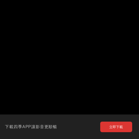
下載四季APP讓影音更順暢
立即下載