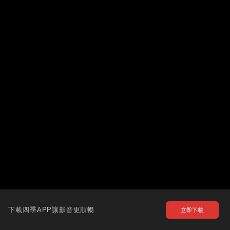
下載四季APP讓影音更順暢
立即下載